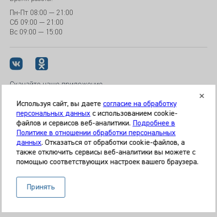
Пн-Пт
08:00 — 21:00
Сб
09:00 — 21:00
Вс
09:00 — 15:00
Скачайте наше приложение
Используя сайт, вы даете
согласие на обработку
персональных данных
с использованием cookie-
файлов и сервисов веб-аналитики.
Подробнее в
© 2026 Клиника «МЕДИКАЛ ОН ГРУП»
Политике в отношении обработки персональных
Все права защищены
данных
. Отказаться от обработки cookie-файлов, а
также отключить сервисы веб-аналитики вы можете с
Информация, представленная на сайте, является
помощью соответствующих настроек вашего браузера.
справочной и не может служить основанием для
постановки диагноза, назначения лечения. Необходима
Принять
очная консультация специалиста. Используя данный сайт,
вы даёте согласие на обработку ваших данных сервисом
Яндекс.Метрика.