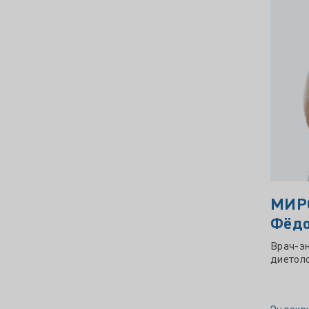
МИР
Фёдо
Врач-эн
диетоло