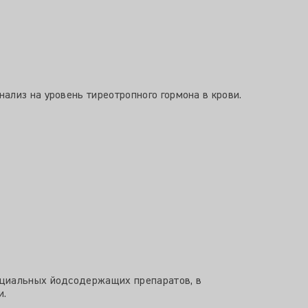
ализ на уровень тиреотропного гормона в крови.
ециальных йодсодержащих препаратов, в
и.