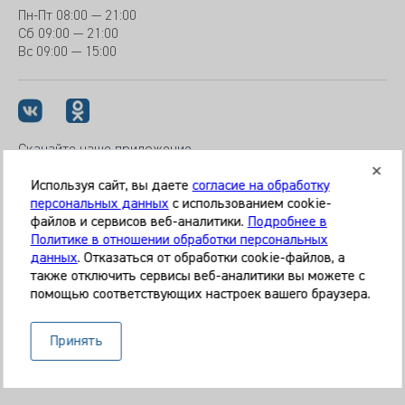
Пн-Пт
08:00 — 21:00
Сб
09:00 — 21:00
Вс
09:00 — 15:00
Скачайте наше приложение
Используя сайт, вы даете
согласие на обработку
персональных данных
с использованием cookie-
файлов и сервисов веб-аналитики.
Подробнее в
© 2026 Клиника «МЕДИКАЛ ОН ГРУП»
Политике в отношении обработки персональных
Все права защищены
данных
. Отказаться от обработки cookie-файлов, а
также отключить сервисы веб-аналитики вы можете с
Информация, представленная на сайте, является
помощью соответствующих настроек вашего браузера.
справочной и не может служить основанием для
постановки диагноза, назначения лечения. Необходима
Принять
очная консультация специалиста. Используя данный сайт,
вы даёте согласие на обработку ваших данных сервисом
Яндекс.Метрика.