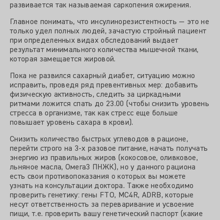
развивается так называемая саркопения ожирения.
Главное понимать, что инсулинорезистентность — это не
только удел полных людей, зачастую стройный пациент
при определенных видах обследований выдает
результат минимального количества мышечной ткани,
которая замещается жировой.
Пока не развился сахарный диабет, ситуацию можно
исправить, проведя ряд превентивных мер: добавить
физическую активность, следить за циркадными
ритмами ложится спать до 23.00 (чтобы снизить уровень
стресса в организме, так как стресс еще больше
повышает уровень сахара в крови).
Снизить количество быстрых углеводов в рационе,
перейти строго на 3-х разовое питание, начать получать
энергию из правильных жиров (кокосовое, оливковое,
льняное масла, Омега3 ПНЖК), но у данного рациона
есть свои противопоказания о которых вы можете
узнать на консультации доктора. Также необходимо
проверить генетику: гены FTO, MC4R, ADRB, которые
несут ответственность за переваривание и усвоение
пищи, т.е. проверить вашу генетический паспорт (какие