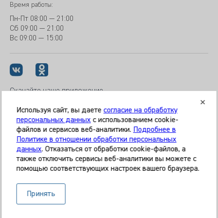
Время работы:
Пн-Пт
08:00 — 21:00
Сб
09:00 — 21:00
Вс
09:00 — 15:00
Скачайте наше приложение
Используя сайт, вы даете
согласие на обработку
персональных данных
с использованием cookie-
файлов и сервисов веб-аналитики.
Подробнее в
© 2026 Клиника «МЕДИКАЛ ОН ГРУП»
Политике в отношении обработки персональных
Все права защищены
данных
. Отказаться от обработки cookie-файлов, а
также отключить сервисы веб-аналитики вы можете с
Информация, представленная на сайте, является
помощью соответствующих настроек вашего браузера.
справочной и не может служить основанием для
постановки диагноза, назначения лечения. Необходима
Принять
очная консультация специалиста. Используя данный сайт,
вы даёте согласие на обработку ваших данных сервисом
Яндекс.Метрика.