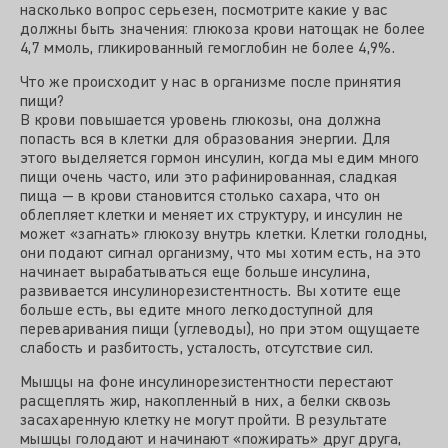
насколько вопрос серьезен, посмотрите какие у вас
должны быть значения: глюкоза крови натощак не более
4,7 ммоль, гликированный гемоглобин не более 4,9%.
Что же происходит у нас в организме после принятия
пищи?
В крови повышается уровень глюкозы, она должна
попасть вся в клетки для образования энергии. Для
этого выделяется гормон инсулин, когда мы едим много
пищи очень часто, или это рафинированная, сладкая
пища — в крови становится столько сахара, что он
облепляет клетки и меняет их структуру, и инсулин не
может «загнать» глюкозу внутрь клетки. Клетки голодны,
они подают сигнал организму, что мы хотим есть, на это
начинает вырабатываться еще больше инсулина,
развивается инсулинорезистентность. Вы хотите еще
больше есть, вы едите много легкодоступной для
переваривания пищи (углеводы), но при этом ощущаете
слабость и разбитость, усталость, отсутствие сил.
Мышцы на фоне инсулинорезистентности перестают
расщеплять жир, накопленный в них, а белки сквозь
засахаренную клетку не могут пройти. В результате
мышцы голодают и начинают «пожирать» друг друга,