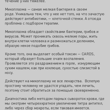
течение у них тяжелее.
Микоплазма — самая мелкая бактерия в своем
роде. Уникальна тем, что у нее нет того, на что зачастую
действуют антибиотики, — клеточной стенки. А отсюда
проблема с подбором терапии.
Микоплазма обладает свойствами бактерии, грибов и
вирусов. Может проникать сквозь мелкие поры, жить
внутри клетки человека и размножаться делением,
образую некое подобие грибов.
Кроме того, она выделает особый токсин — CARDS,
который образует большие очаги воспаления.
Проявляется это раздражением в горле, изнуряющим
сухим кашлем, как при коклюше, сухостью слизистой в
носу.
Действуют на микоплазму не все лекарства. Вслепую
простому человеку не удастся угадать, чем лечить,
поэтому стоит обратиться за помощью своевременно.
Диагностика либо методом парных сывороток крови, где
мы смотрим четырехкратное увеличение титра антител,
либо через сбор мокроты, если таковая имеется.