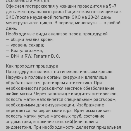
Особенности метода:
Офисная гистероскопия у женщин проводится на 5–7
день менструального цикла.Пациенткам готовящимся к
ЭКО/после неудачной попытки ЭКО на 20-24 день
менструального цикла. В период менопаузы — в любой
день.
Необходимые виды анализов перед процедурой:
— общий анализ крови;
— уровень сахара;
— Коагулограмма;
— ВИЧ и RW, Гепатит В, С.
Как проходит процедура
Процедуру выполняют на гинекологическом кресле.
Наружные половые органы снаружи и влагалище
обрабатываются раствором антисептика. При
необходимости проводится местное обезболивание
шейки матки. Через влагалище вводится гистероскоп,
полость матки наполняется специальным раствором,
необходимым для визуализации. Изображение
передается на экран монитора. Врач осматривает
полость матки, устье маточных труб, состояние
эндометрия, и наличие синехий()или полипа
эндометрия. При необходимости делается прицельная