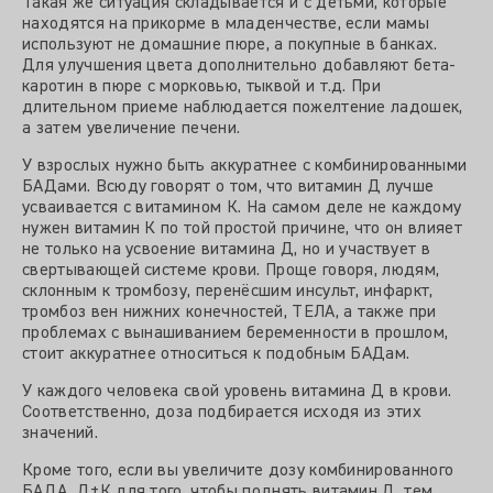
Такая же ситуация складывается и с детьми, которые
находятся на прикорме в младенчестве, если мамы
используют не домашние пюре, а покупные в банках.
Для улучшения цвета дополнительно добавляют бета-
каротин в пюре с морковью, тыквой и т.д. При
длительном приеме наблюдается пожелтение ладошек,
а затем увеличение печени.
У взрослых нужно быть аккуратнее с комбинированными
БАДами. Всюду говорят о том, что витамин Д лучше
усваивается с витамином К. На самом деле не каждому
нужен витамин К по той простой причине, что он влияет
не только на усвоение витамина Д, но и участвует в
свертывающей системе крови. Проще говоря, людям,
склонным к тромбозу, перенёсшим инсульт, инфаркт,
тромбоз вен нижних конечностей, ТЕЛА, а также при
проблемах с вынашиванием беременности в прошлом,
стоит аккуратнее относиться к подобным БАДам.
У каждого человека свой уровень витамина Д в крови.
Соответственно, доза подбирается исходя из этих
значений.
Кроме того, если вы увеличите дозу комбинированного
БАДА Д+К для того, чтобы поднять витамин Д, тем