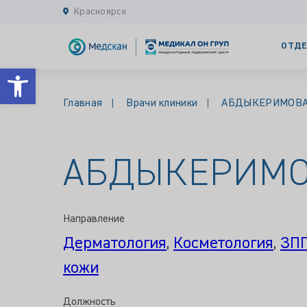
Красноярск
ОТДЕ
Открыть панель инструментов
Главная
Врачи клиники
АБДЫКЕРИМОВА Г
АБДЫКЕРИМОВ
Направление
Дерматология
,
Косметология
,
ЗП
кожи
Должность