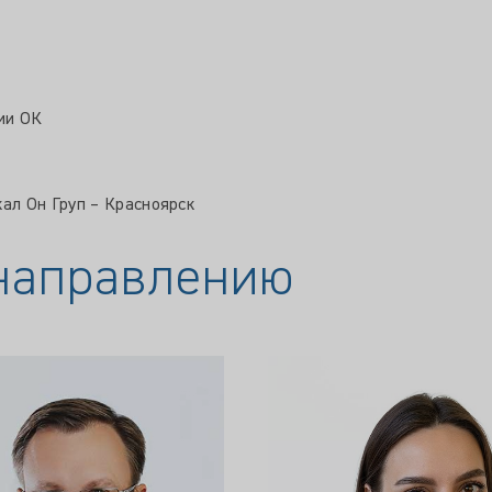
ии ОК
л Он Груп – Красноярск
 направлению