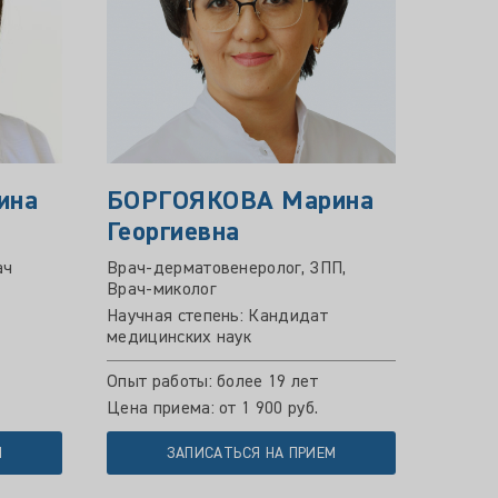
ина
БОРГОЯКОВА Марина
КОК
Георгиевна
Мих
ач
Врач-дерматовенеролог, ЗПП,
Врач-д
Врач-миколог
онколо
трихол
Научная степень: Кандидат
медицинских наук
Опыт р
Цена пр
Опыт работы: более 19 лет
Цена приема: от 1 900 руб.
М
ЗАПИСАТЬСЯ НА ПРИЕМ