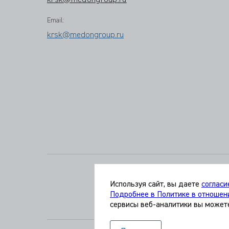
krsk@medongroup.ru
Email:
krsk@medongroup.ru
Используя сайт, вы даете
согласи
Подробнее в Политике в отношен
сервисы веб-аналитики вы может