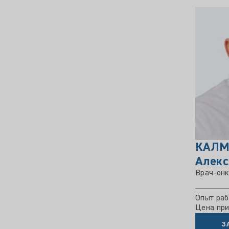
КАЛМ
Алекс
Врач-онк
Опыт раб
Цена прие
З