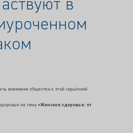
частвуют в
риуроченном
аком
ечь внимание общества к этой серьёзной
 здоровья на тему
«Женское здоровье: от