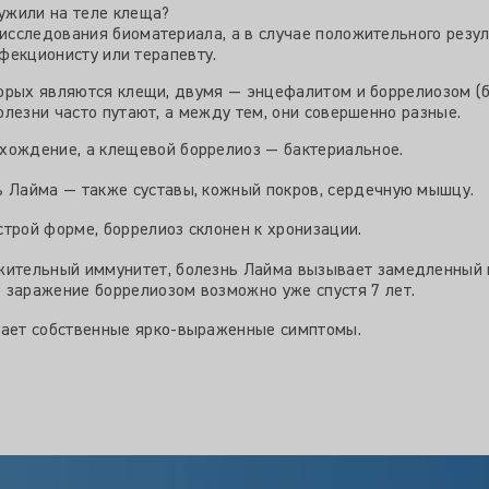
ужили на теле клеща?
исследования биоматериала, а в случае положительного резу
нфекционисту или терапевту.
орых являются клещи, двумя — энцефалитом и боррелиозом (
лезни часто путают, а между тем, они совершенно разные.
хождение, а клещевой боррелиоз — бактериальное.
 Лайма — также суставы, кожный покров, сердечную мышцу.
трой форме, боррелиоз склонен к хронизации.
жительный иммунитет, болезнь Лайма вызывает замедленный 
 заражение боррелиозом возможно уже спустя 7 лет.
тает собственные ярко-выраженные симптомы.