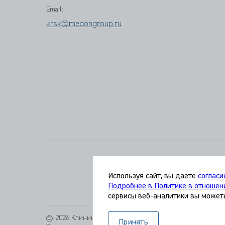
Email:
krsk@medongroup.ru
Используя сайт, вы даете
согласи
Подробнее в Политике в отношен
сервисы веб-аналитики вы может
© 2026 Клиника «МЕДИКАЛ ОН ГРУП»
Информа
Принять