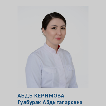
АБДЫКЕРИМОВА
КОК
Гулбурак Абдыгапаровна
Миха