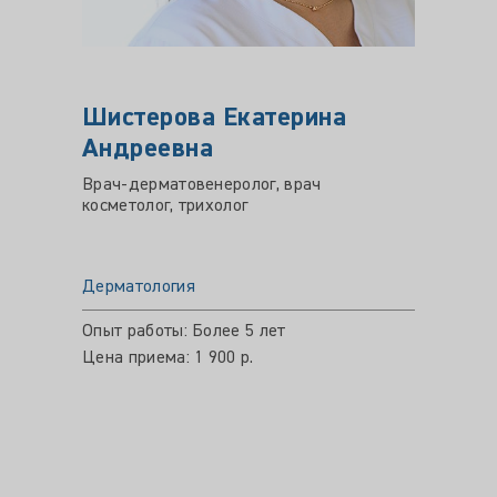
Шистерова Екатерина
АБД
Андреевна
Гулб
Врач-дерматовенеролог, врач
Врач-д
косметолог, трихолог
ЗППП, 
Дерматология
Дермат
Опыт работы: Более 5 лет
Опыт ра
Цена приема: 1 900 р.
Цена пр