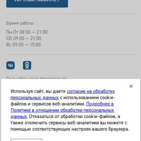
Время работы:
Пн-Пт
08:00 — 21:00
Сб
09:00 — 21:00
Вс
09:00 — 15:00
Скачайте наше приложение
Используя сайт, вы даете
согласие на обработку
персональных данных
с использованием cookie-
файлов и сервисов веб-аналитики.
Подробнее в
© 2026 Клиника «МЕДИКАЛ ОН ГРУП»
Политике в отношении обработки персональных
Все права защищены
данных
. Отказаться от обработки cookie-файлов, а
также отключить сервисы веб-аналитики вы можете с
Информация, представленная на сайте, является
помощью соответствующих настроек вашего браузера.
справочной и не может служить основанием для
постановки диагноза, назначения лечения. Необходима