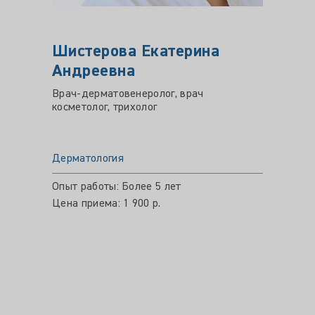
Шистерова Екатерина
АБД
Андреевна
Гулб
Врач-дерматовенеролог, врач
Врач-д
косметолог, трихолог
ЗППП, 
Дерматология
Дермат
Опыт работы: Более 5 лет
Опыт ра
Цена приема: 1 900 р.
Цена пр