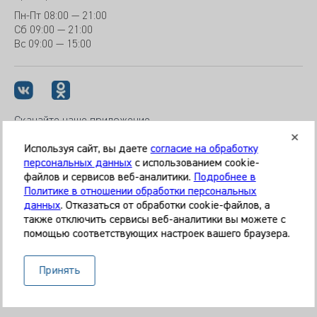
Пн-Пт
08:00 — 21:00
Сб
09:00 — 21:00
Вс
09:00 — 15:00
Скачайте наше приложение
Используя сайт, вы даете
согласие на обработку
персональных данных
с использованием cookie-
файлов и сервисов веб-аналитики.
Подробнее в
© 2026 Клиника «МЕДИКАЛ ОН ГРУП»
Политике в отношении обработки персональных
Все права защищены
данных
. Отказаться от обработки cookie-файлов, а
также отключить сервисы веб-аналитики вы можете с
Информация, представленная на сайте, является
помощью соответствующих настроек вашего браузера.
справочной и не может служить основанием для
постановки диагноза, назначения лечения. Необходима
Принять
очная консультация специалиста. Используя данный сайт,
вы даёте согласие на обработку ваших данных сервисом
Яндекс.Метрика.