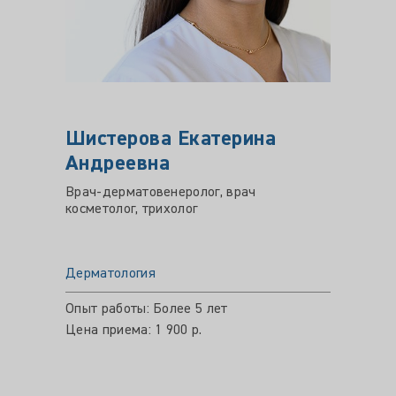
Шистерова Екатерина
АБД
Андреевна
Гулб
Врач-дерматовенеролог, врач
Врач-д
косметолог, трихолог
ЗППП, 
Дерматология
Дермат
Опыт работы: Более 5 лет
Опыт ра
Цена приема: 1 900 р.
Цена пр