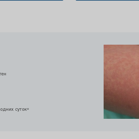
тен
 одних суток=