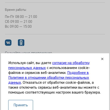
Время работы:
Пн-Пт
08:00 — 21:00
Сб
09:00 — 21:00
Вс
09:00 — 15:00
Скачайте наше приложение
Используя сайт, вы даете
согласие на обработку
персональных данных
с использованием cookie-
файлов и сервисов веб-аналитики.
Подробнее в
© 2026 Клиника «МЕДИКАЛ ОН ГРУП»
Политике в отношении обработки персональных
Все права защищены
данных
. Отказаться от обработки cookie-файлов, а
также отключить сервисы веб-аналитики вы можете с
Информация, представленная на сайте, является
помощью соответствующих настроек вашего браузера.
справочной и не может служить основанием для
постановки диагноза, назначения лечения. Необходима
Принять
очная консультация специалиста. Используя данный сайт,