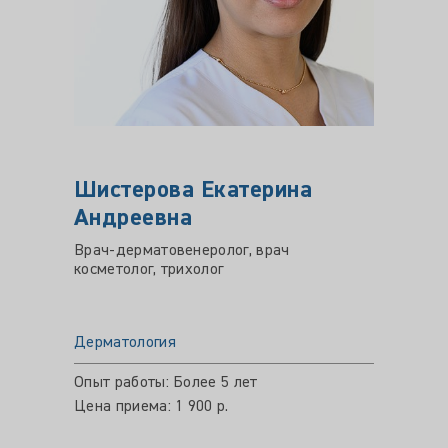
Шистерова Екатерина
АБД
Андреевна
Гулб
Врач-дерматовенеролог, врач
Врач-д
косметолог, трихолог
ЗППП, 
Дерматология
Дермат
Опыт работы: Более 5 лет
Опыт ра
Цена приема: 1 900 р.
Цена пр